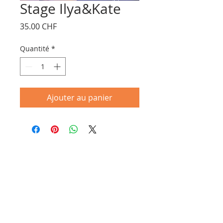
Stage Ilya&Kate
Prix
35.00 CHF
Quantité
*
Ajouter au panier
Tél :
+41 77 424 42 84
Horaires secrétariat : Lundi/Mercredi/Vendredi
de 12:15 à 18:30
le Mardi et Jeudi de 13:30 à 18:30
E-mail :
info@openmouvement.com
Route de Pallatex 5, 1163 Etoy