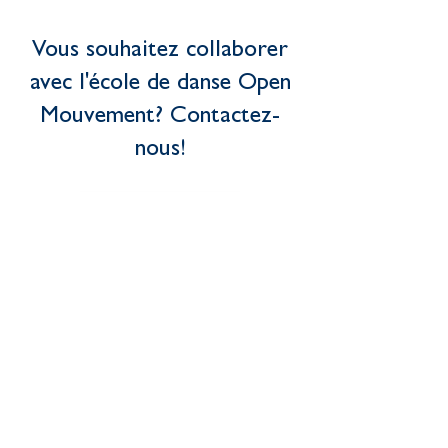
Vous souhaitez collaborer
avec l'école de danse Open
Mouvement?
Contactez-
nous!
Cliquez-ici
Tél :
+41 77 424 42 84
Horaires secrétariat : Lundi/Mercredi/Vendredi
de 12:15 à 18:30
le Mardi et Jeudi de 13:30 à 18:30
E-mail :
info@openmouvement.com
Route de Pallatex 5, 1163 Etoy
Avenue de Provence 12, 1007 Lausanne
Rue pré du Marché 21, 1004 Lausanne