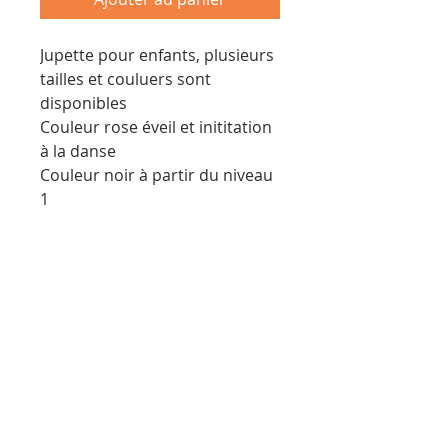
Jupette pour enfants, plusieurs
tailles et couluers sont
disponibles
Couleur rose éveil et inititation
à la danse
Couleur noir à partir du niveau
1
Tél :
+41 77 424 42 84
Horaires secrétariat : Lundi/Mercredi/Vendredi
de 12:15 à 18:30
le Mardi et Jeudi de 13:30 à 18:30
E-mail :
info@openmouvement.com
Route de Pallatex 5, 1163 Etoy
Avenue de Provence 12, 1007 Lausanne